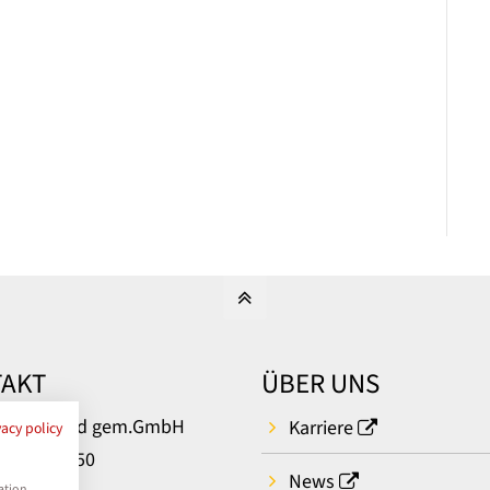
AKT
ÜBER UNS
um Bielefeld gem.GmbH
Karriere
vacy policy
rger Str. 50
News
ation