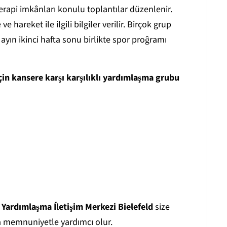
oterapi imkânları konulu toplantılar düzenlenir.
 hareket ile ilgili bilgiler verilir. Birçok grup
ayın ikinci hafta sonu birlikte spor proĝramı
in kansere karşı karşılıklı yardımlaşma grubu
ı Yardımlaşma Íletişim Merkezi Bielefeld
size
zda memnuniyetle yardımcı olur.