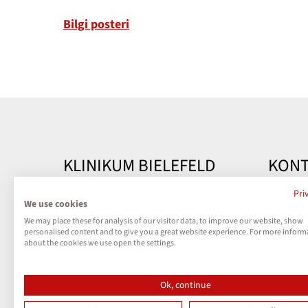
Bilgi posteri
KLINIKUM BIELEFELD
KONT
Kontakt
Klinik
Pri
We use cookies
Teutobu
We may place these for analysis of our visitor data, to improve our website, show
Impressum
33604 B
personalised content and to give you a great website experience. For more inform
about the cookies we use open the settings.
Datenschutz
Telefon
Kontak
Ok, continue
Cookies