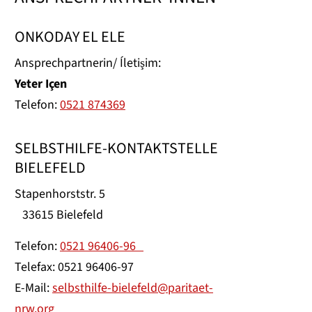
ONKODAY EL ELE
Ansprechpartnerin/ Íletişim:
Yeter Içen
Telefon:
0521 874369
SELBSTHILFE-KONTAKTSTELLE
BIELEFELD
Stapenhorststr. 5
33615 Bielefeld
Telefon:
0521 96406-96
Telefax: 0521 96406-97
E-Mail:
selbsthilfe-bielefeld@paritaet-
nrw.org