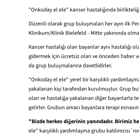
"Onkoday el ele" kanser hastalıĝında birlikteliĝi
Düzenli olarak grup buluşmaları her ayın ilk P
Klinikum/Klinik Bielefeld - Mitte yakınında olma
Kanser hastalıĝı olan bayanlar aynı hastalıĝı ol
gidermek için ücretsiz olan ve önceden haber ve
da grup buluşmalarına davetlidirler.
"Onkoday el ele“ yerel bir karşılıklı yardımla
yakalanan kişi tarafından kurulmuştur. Grup bu
olan ve hastalıĝa yakalanan diĝer bayanlarla t
gelirler. Grubun amacı bayanlara terapi esnası
"Bizde herkes diĝerinin yanındadır. Birimiz he
ele" karşılıklı yardımlaşma grubu katılımcısı`nın