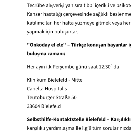
Tecrübe alışverişi yanısıra tıbbi içerikli ve psik
Kanser hastalıĝı çerçevesinde saĝlıklı beslenme ve
katılımcıları her hafta yüzmeye gitmek veya her 
yapmak için buluşurlar.
"Onkoday el ele" – Türkçe konuşan bayanlar iç
buluşma zamanı:
Her ayın ilk Perşembe günü saat 12:30`da
Klinikum Bielefeld - Mitte
Capella Hospitalis
Teutoburger Straße 50
33604 Bielefeld
Selbsthilfe-Kontaktstelle Bielefeld – Karşılıkl
karşılıklı yardımlaşma ile ilgili tüm sorularını