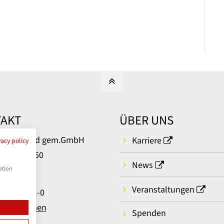
AKT
ÜBER UNS
um Bielefeld gem.GmbH
Karriere
vacy policy
rger Str. 50
News
ielefeld
ation
Veranstaltungen
: 0521 581-0
t aufnehmen
Spenden