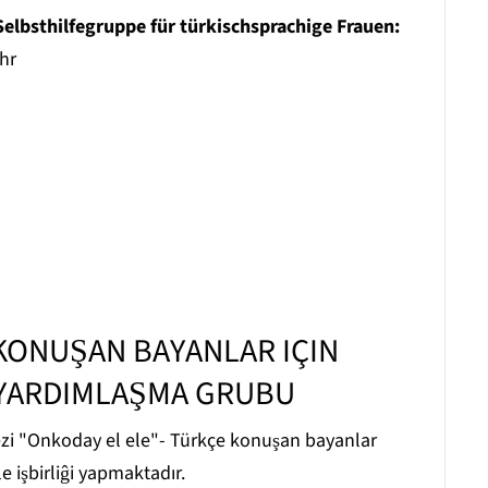
elbsthilfegruppe für türkischsprachige Frauen:
hr
KONUŞAN BAYANLAR IÇIN
I YARDIMLAŞMA GRUBU
kezi "Onkoday el ele"- Türkçe konuşan bayanlar
e işbirliĝi yapmaktadır.