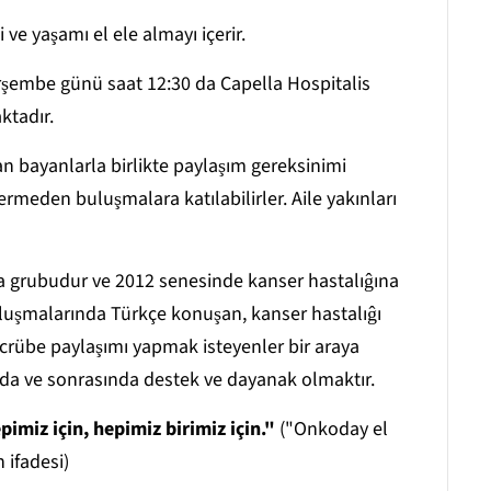
 ve yaşamı el ele almayı içerir.
erşembe günü saat 12:30 da Capella Hospitalis
ktadır.
an bayanlarla birlikte paylaşım gereksinimi
rmeden buluşmalara katılabilirler. Aile yakınları
şma grubudur ve 2012 senesinde kanser hastalıĝına
luşmalarında Türkçe konuşan, kanser hastalıĝı
ecrübe paylaşımı yapmak isteyenler bir araya
nda ve sonrasında destek ve dayanak olmaktır.
pimiz için, hepimiz birimiz için."
("Onkoday el
 ifadesi)