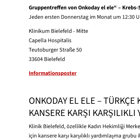
Gruppentreffen von Onkoday el ele“ – Krebs-S
Jeden ersten Donnerstag im Monat um 12:30 U
Klinikum Bielefeld - Mitte
Capella Hospitalis
Teutoburger Straße 50
33604 Bielefeld
Informationsposter
ONKODAY EL ELE – TÜRKÇE 
KANSERE KARŞI KARŞILIKL
Klinik Bielefeld, özellikle Kadın Hekimliĝi Mer
için kansere karşı karşılıklı yardımlaşma grubu il