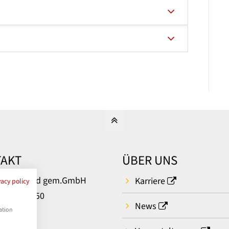
AKT
ÜBER UNS
um Bielefeld gem.GmbH
Karriere
vacy policy
rger Str. 50
News
ielefeld
ation