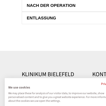
NACH DER OPERATION
ENTLASSUNG
KLINIKUM BIELEFELD
KONT
Kontakt
Klinik
Pri
We use cookies
Teutobu
We may place these for analysis of our visitor data, to improve our website, show
Impressum
33604 B
personalised content and to give you a great website experience. For more inform
about the cookies we use open the settings.
Datenschutz