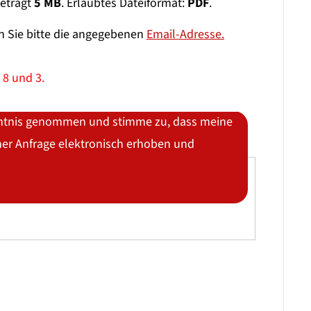
eträgt
5 MB
. Erlaubtes Dateiformat:
PDF
.
n Sie bitte die angegebenen
Email-Adresse.
 8 und 3.
nntnis genommen und stimme zu, dass meine
r Anfrage elektronisch erhoben und