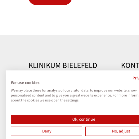
KLINIKUM BIELEFELD
KONT
Kontakt
Klinik
Pri
We use cookies
Teutobu
We may place these for analysis of our visitor data, to improve our website, show
Impressum
33604 B
personalised content and to give you a great website experience. For more inform
about the cookies we use open the settings.
Datenschutz
Telefon
Kontak
Ok, continue
Cookies
Deny
No, adjust