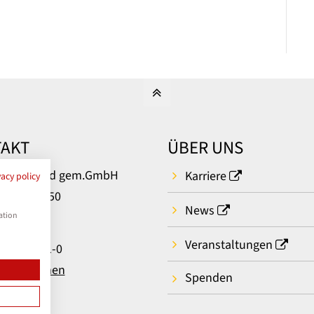
AKT
ÜBER UNS
um Bielefeld gem.GmbH
Karriere
vacy policy
rger Str. 50
News
ielefeld
ation
Veranstaltungen
: 0521 581-0
t aufnehmen
Spenden