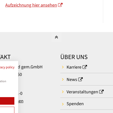
Aufzeichnung hier ansehen
AKT
ÜBER UNS
um Bielefeld gem.GmbH
Karriere
vacy policy
rger Str. 50
News
ielefeld
ation
Veranstaltungen
: 0521 581-0
t aufnehmen
Spenden