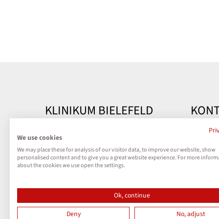
KLINIKUM BIELEFELD
KONT
Kontakt
Klinik
Pri
We use cookies
Teutobu
We may place these for analysis of our visitor data, to improve our website, show
Impressum
33604 B
personalised content and to give you a great website experience. For more inform
about the cookies we use open the settings.
Datenschutz
Telefon
Kontak
Ok, continue
Cookies
Deny
No, adjust