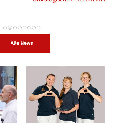
Vorwärts
Alle News
nikum Bielefeld kommt Dank einer Spende der
 Stiftung ein hochwertiges Mikroskop zum