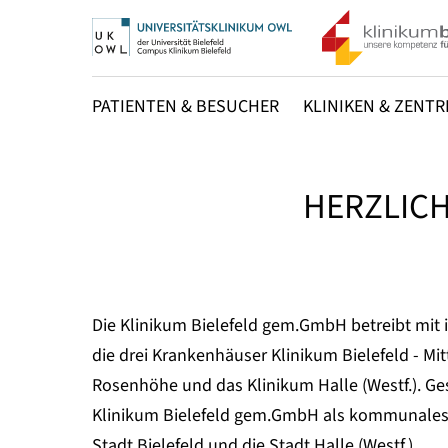
PATIENTEN & BESUCHER
KLINIKEN & ZENTR
HERZLIC
Die Klinikum Bielefeld gem.GmbH betreibt mit 
die drei Krankenhäuser Klinikum Bielefeld - Mitt
Rosenhöhe und das Klinikum Halle (Westf.). Ge
Klinikum Bielefeld schließt G
Dr. med. Marcel Binnebösel an die S
Klinikum Bielefeld gem.GmbH als kommunales
Jahresüberschuss ab / Reforme
Westfälischen Gesellschaft f
Stadt Bielefeld und die Stadt Halle (Westf.).