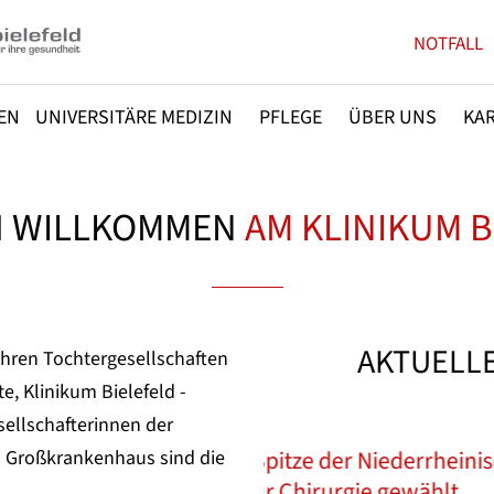
NOTFALL
EN
UNIVERSITÄRE MEDIZIN
PFLEGE
ÜBER UNS
KAR
H WILLKOMMEN
AM KLINIKUM B
AKTUELL
ihren Tochtergesellschaften
e, Klinikum Bielefeld -
sellschafterinnen der
eschäftsjahr 2025 mit
pitze der Niederrheinisch-
Spende der Marlies
 Großkrankenhaus sind die
n erfordern andauernde
ür Chirurgie gewählt
Onkologische 