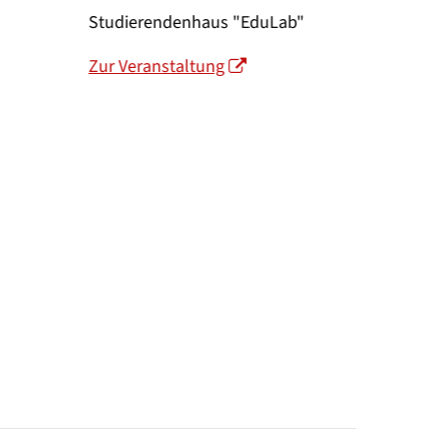
Ort: Seminarra
Studierendenhaus "EduLab"
Erdgeschoss Klini
Zur Veranstaltung
Mitte
Zur Veranstaltung