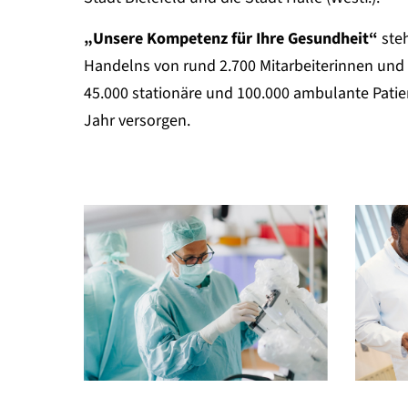
Flexibilitä
„Unsere Kompetenz für Ihre Gesundheit“
ste
Handelns von rund 2.700 Mitarbeiterinnen und 
45.000 stationäre und 100.000 ambulante Patie
Jahr versorgen.
Eine bedeutende Würdi
Das Klinikum Bielefel
Marcel Binnebösel (49)
Geschäftsjahr 2025 m
357.000 EUR
Weiter
Weiter