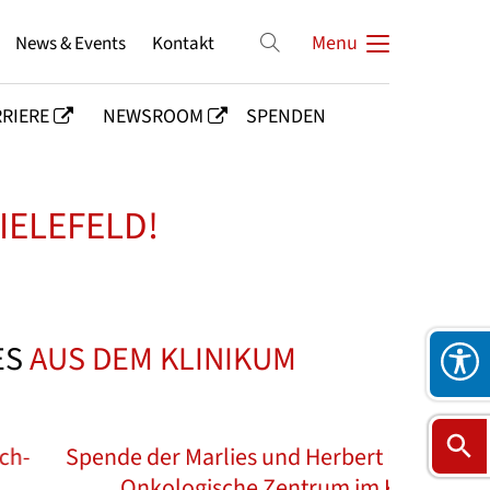
News & Events
Kontakt
Menu
RIERE
NEWSROOM
SPENDEN
IELEFELD!
ES
AUS DEM KLINIKUM
Dr. 
 und Herbert Repkow Stiftung an das
Ralf Ber
Vierzig 
Spende
F
Unfallc
Zentrum im Klinikum Bielefeld
O