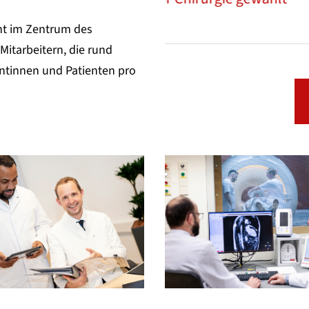
Zurück
t
ht im Zentrum des
Mitarbeitern, die rund
ntinnen und Patienten pro
gung für Univ.-Prof. Dr. med.
d hat das vergangene
Im Kli
, Direktor der
it einem Überschuss von
Repkow
Weiter