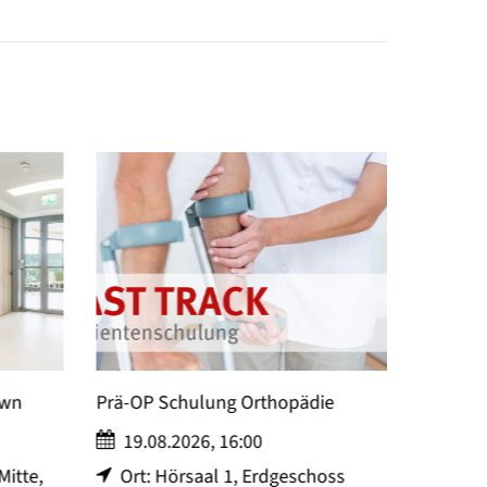
Prä-OP Schulung Orthopädie
Begegnungscafé 
Brustzentrums
19.08.2026, 16:00
25.08.2026, 14
Ort: Hörsaal 1, Erdgeschoss