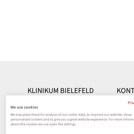
KLINIKUM BIELEFELD
KONT
Kontakt
Klinik
Pri
We use cookies
Teutobu
We may place these for analysis of our visitor data, to improve our website, show
Impressum
33604 B
personalised content and to give you a great website experience. For more inform
about the cookies we use open the settings.
Datenschutz
Telefon