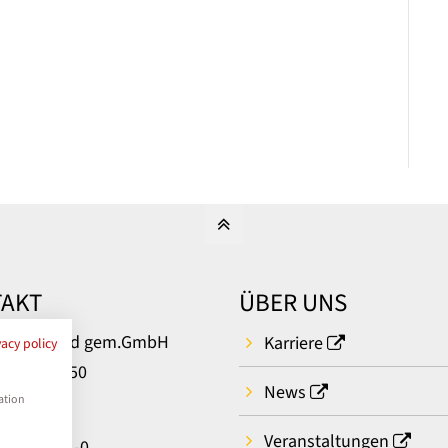
AKT
ÜBER UNS
um Bielefeld gem.GmbH
Karriere
vacy policy
rger Str. 50
News
ielefeld
ation
Veranstaltungen
: 0521 581-0